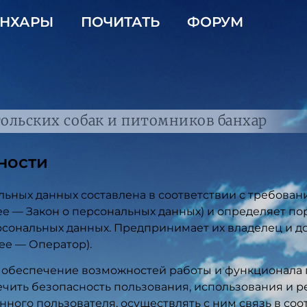
НХАРЫ
ПОЧИТАТЬ
ФОРУМ
ольских собак и питомников банхар
ности
ных данных составлена в соответствии с требовани
ее — Закон о персональных данных) и определяет п
рсональных данных. Предпринимает их владелец и 
ее — Оператор).
я обеспечение возможностей работы и функционала
чить безопасность пользования, использования и 
ного пользователя, осуществлять с ним связь в соо