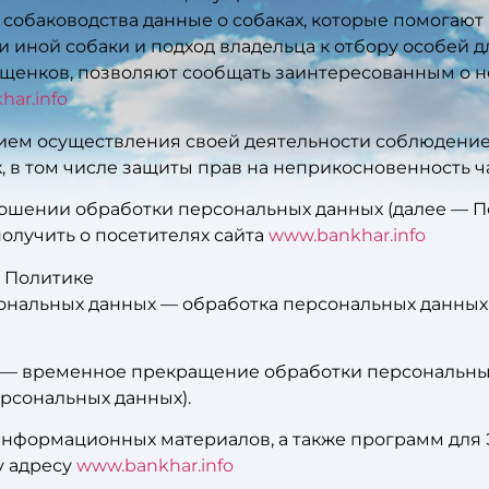
обаководства данные о собаках, которые помогают в
и иной собаки и подход владельца к отбору особей 
/ щенков, позволяют сообщать заинтересованным о 
ar.info
овием осуществления своей деятельности соблюдение
, в том числе защиты прав на неприкосновенность ч
тношении обработки персональных данных (далее — П
олучить о посетителях сайта
www.bankhar.info
 Политике
рсональных данных — обработка персональных данны
х — временное прекращение обработки персональных
рсональных данных).
и информационных материалов, а также программ для
у адресу
www.bankhar.info