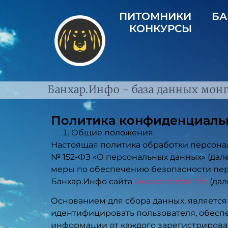
ПИТОМНИКИ
БА
КОНКУРСЫ
Банхар.Инфо - база данных монг
Политика конфиденциаль
Общие положения
Настоящая политика обработки персональ
№ 152-ФЗ «О персональных данных» (дал
меры по обеспечению безопасности пе
Банхар.Инфо сайта
www.bankhar.info
(дал
Основанием для сбора данных, являетс
идентифицировать пользователя, обеспе
информации от каждого зарегистрирован